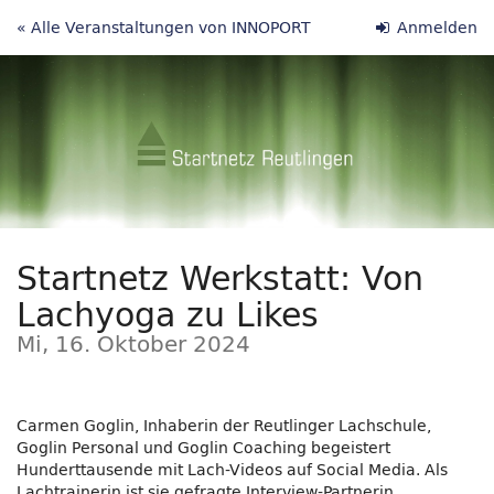
Zum
« Alle Veranstaltungen von INNOPORT
Anmelden
Haupt-
Inhalt
springen
Startnetz Werkstatt: Von
Lachyoga zu Likes
Mi, 16. Oktober 2024
Carmen Goglin, Inhaberin der Reutlinger Lachschule,
Goglin Personal und Goglin Coaching begeistert
Hunderttausende mit Lach-Videos auf Social Media. Als
Lachtrainerin ist sie gefragte Interview-Partnerin,