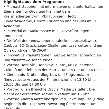
Highlights aus dem Programm:
• Mitmachstationen mit informativen und unterhaltsamen
Elementen für Groß und Klein mit dem
Kreismedienzentrum, VDI Tübingen, Hector
Kinderakademie, Create Education und der INNOPORT
Academy
• Potenzial des Makerspace mit Livevorführungen
entdecken
• Die Welt der Innovationen entdecken, beispielsweise
Ozobots, 3D-Druck, Lego-Challenges, Lasercutter und ein
Quiz durch den INNOPORT
• Innovative Präsentationen, wegweisende Technologien
und zukunftsweisende Ideen.
• Vortrag Dominik „Dodokay“ Kuhn: „KI: Leuchtende
Zukunft oder leben in der Matrix“ um 14 Uhr und 16 Uhr
• Cinequads, Drohnenflugshow und Flugsimulator
(Innovativste Art aus der Filmbranche) um 13:30 Uhr,
15:50 Uhr und 17:30 Uhr
• Vortrag Kilian Brauchle „Social Media Zeitalter: Die
Macht der vernetzten Kommunikation“ um 15 Uhr
• Vortrag Andrea Mettenberger, verRückte impulse „Erfolg
beginnt in dir – Eigenverantwortung übernehmen“ um
15:30 Uhr