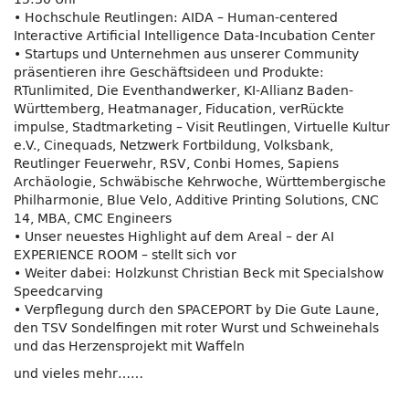
• Hochschule Reutlingen: AIDA – Human-centered
Interactive Artificial Intelligence Data-Incubation Center
• Startups und Unternehmen aus unserer Community
präsentieren ihre Geschäftsideen und Produkte:
RTunlimited, Die Eventhandwerker, KI-Allianz Baden-
Württemberg, Heatmanager, Fiducation, verRückte
impulse, Stadtmarketing – Visit Reutlingen, Virtuelle Kultur
e.V., Cinequads, Netzwerk Fortbildung, Volksbank,
Reutlinger Feuerwehr, RSV, Conbi Homes, Sapiens
Archäologie, Schwäbische Kehrwoche, Württembergische
Philharmonie, Blue Velo, Additive Printing Solutions, CNC
14, MBA, CMC Engineers
• Unser neuestes Highlight auf dem Areal – der AI
EXPERIENCE ROOM – stellt sich vor
• Weiter dabei: Holzkunst Christian Beck mit Specialshow
Speedcarving
• Verpflegung durch den SPACEPORT by Die Gute Laune,
den TSV Sondelfingen mit roter Wurst und Schweinehals
und das Herzensprojekt mit Waffeln
und vieles mehr……