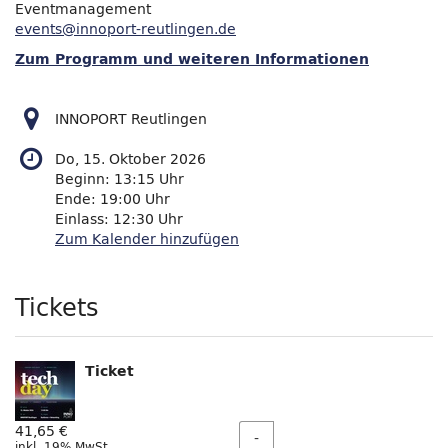
Eventmanagement
events@innoport-reutlingen.de
Zum Programm und weiteren Informationen
INNOPORT Reutlingen
Do, 15. Oktober 2026
Beginn:
13:15
Uhr
Ende:
19:00
Uhr
Einlass:
12:30
Uhr
Zum Kalender hinzufügen
Produkte
Tickets
Ticket
Menge
41,65 €
-
inkl. 19% MwSt.