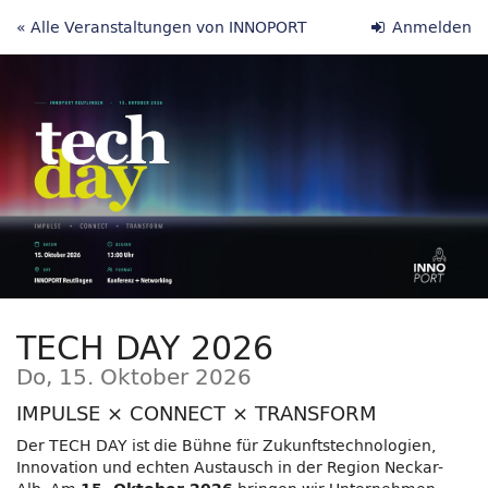
Zum
« Alle Veranstaltungen von INNOPORT
Anmelden
Haupt-
Inhalt
springen
TECH DAY 2026
Do, 15. Oktober 2026
IMPULSE × CONNECT × TRANSFORM
Der TECH DAY ist die Bühne für Zukunftstechnologien,
Innovation und echten Austausch in der Region Neckar-